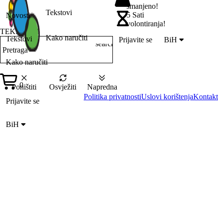
smanjeno!
Tekstovi
5 Sati
Novosti
volontiranja!
TEKSTOVI
Kako naručiti
Tekstovi
Prijavite se
BiH
search
Pretraga
Kako naručiti
0
Poništiti
Osvježiti
Napredna
Politika privatnosti
Uslovi korištenja
Kontakt
Prijavite se
BiH